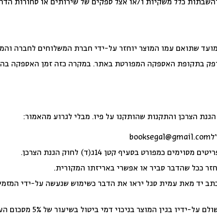
שבתות כלל משקיות ו/או אצל ספקים של שירותים או סחורות הדרוש
ועד שתואם עמו המוצר יוחזר על-ידי חברת המשלוחים לחברה והמז
נת הצרכן והתקנות שהותקנו על פיו. מבלי לגרוע מהאמור:
ל
booksegal@gmail.com
כמפורט בסעיף קטן 14ג(ד) לחוק הגנת הצרכן.
חזר ככל שהדבר סביר או אפשרי באריזתו המקורית.
ב יד מאת עמית סגל יראו את הדבר כשימוש שנעשה על-ידי המזמין