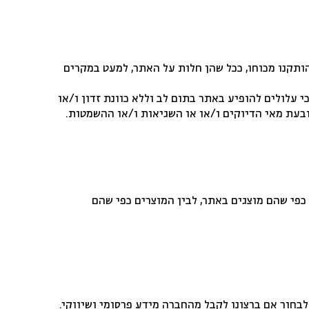
להלן: “חוק הגנת הצרכן”) והתקנות אשר הותקנו מכוחו, ככל שהן חלות על האתר, למעט במקרים
 עלולים להופיע באתר בתום לב וללא כוונת זדון ו/או
ובעת מאי הדיוקים ו/או או השגיאות ו/או ההשמטות.
 כפי שהם מוצגים באתר, לבין המוצרים כפי שהם
בחור אם ברצונו לקבל מהחברה מידע פרסומי ושיווקי.