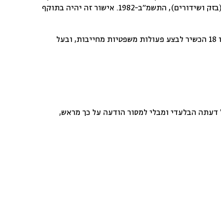
אישורו של המזמין לפי סעיף זה מהווה הסכמה לקבלת מידע פרסומי ושיווקי מהחברה כאמור, בהתאם לחוק התקשורת (בזק ושידורים), התשמ”ב-1982. אישור זה יהיה בתוקף
כל אדם רשאי להשתמש באתר, לרבות לצורך ביצוע של רכישות באמצעות האתר, בין היתר, בכפוף להיותו בגיר שמלאו לו 18 הכשיר לבצע פעולות משפטיות מחייבות, ובעל
 דעתה הבלעדי ומבלי למסור הודעה על כך מראש,