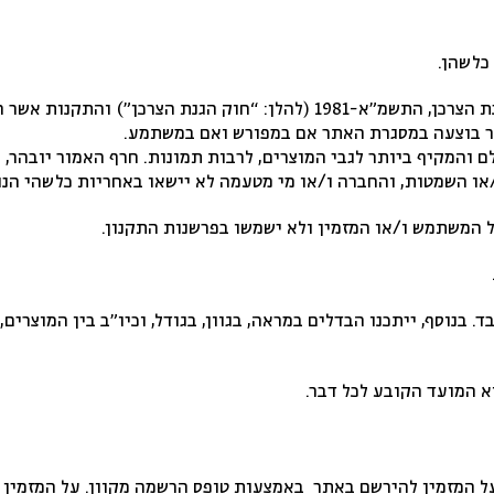
כלשהן.
אין באמור בתקנון זה כדי לגרוע מהוראות חוק הגנת הצרכן, התשמ”א-1981 (
ור בוצעה במסגרת האתר אם במפורש ואם במשתמע.
המקיף ביותר לגבי המוצרים, לרבות תמונות. חרף האמור יובהר, כי
/או השמטות, והחברה ו/או מי מטעמה לא יישאו באחריות כלשהי הנ
 המשתמש ו/או המזמין ולא ישמשו בפרשנות התקנון.
בנוסף, ייתכנו הבדלים במראה, בגוון, בגודל, וכיו”ב בין המוצרים,
א המועד הקובע לכל דבר.
על המזמין להירשם באתר באמצעות טופס הרשמה מקוון. על המזמין ל