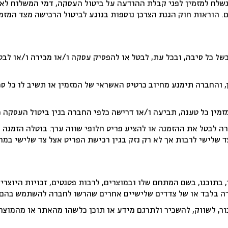
נשלח למזמין לפני קבלת ההודעה על ביטול העסקה, דמי המשלוח לא 
. הוראות חוק הגנת הצרכן נוספות בנוגע לביטול הרכישה מצד המזמין
 כל סיבה, ובכל עת, לבטל או להפסיק עסקה ו/או מכירה ו/או לבטל
, והחברה תימנע מחיוב כרטיס האשראי של המזמין או תשיב לו כל ס
מין כל טענה, תביעה ו/או דרישה כלפי החברה בגין ביטול העסקה כ
ה לבטל את ההזמנה או להציע פריט חלופי שווה ערך. בוטלה הזמנה
ד שלישי לרבות אך לא רק נזק בגין רכישת הפריט אצל צד שלישי במחי
ו, בתוכנו, בשם המתחם שלו ובמוצרים, לרבות פטנטים, זכויות היוצר
רה בלבד או של צדדים שלישיים אחרים שהרשו לחברה להשתמש בהם.
ור, לשווק, להשכיר ולתרגם מידע או תוכן כלשהו מהאתר או מהמוצר