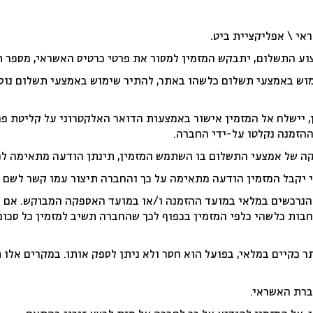
י \ אפליקציית ביט.
ע התשלום, יתבקש המזמין למסור את פרטי כרטיס האשראי, מספר תע
 באמצעי תשלום כלשהו באתר, להתיר שימוש באמצעי תשלום נוספי
 יישלח אל המזמין אישור באמצעות הדואר האלקטרוני על קליטת פרט
הזמנה נקלטו על-ידי החברה.
ה של אמצעי התשלום בו השתמש המזמין, תינתן הודעה מתאימה למזמ
 יקבל המזמין הודעה מתאימה על כך והחברה תיצור עמו קשר לשם 
רכשים במלאי במועד ההזמנה ו/או במועד האספקה המבוקש. אם לא צ
בות כלשהי כלפי המזמין בכפוף לכך שהחברה תשיב למזמין כל סכום
ר כקיים במלאי, בפועל הוא חסר ולא ניתן לספק אותו. במקרים אלו
ברת האשראי.