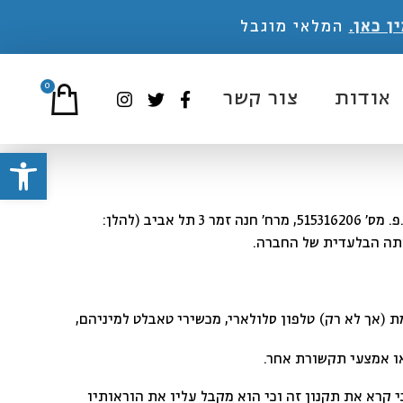
ן כאן.
המלאי מוגבל
0
אודות
צור קשר
פתח סרג
פ. מס’
515316206
, מרח’
חנה זמר 3 תל אביב
(להלן:
ותה הבלעדית של החברה.
(אך לא רק) טלפון סלולארי, מכשירי טאבלט למיניהם,
או אמצעי תקשורת אחר.
קרא את תקנון זה וכי הוא מקבל עליו את הוראותיו