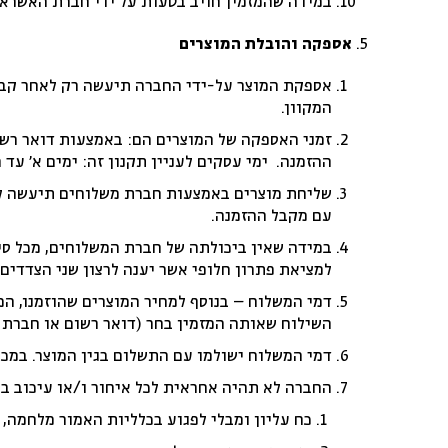
במידה שהמזמין חויב בטעות על ידי חברת האשראי,
אספקה והובלת המוצרים
אספקת המוצר על-ידי החברה תיעשה רק לאחר קבל
המקוון.
ההזמנה. ימי עסקים לעניין תקנון זה: ימים א’ עד ה’
שליחת מוצרים באמצעות חברת משלוחים תיעשה לכ
עם מקבל ההזמנה.
במידה שאין ביכולתה של חברת המשלוחים, מכל סי
למציאת פתרון חלופי אשר יענה לרצון שני הצדדים.
דמי המשלוח – בנוסף למחיר המוצרים שהוזמנו, המ
השילוח שאותה המזמין בחר (דואר רשום או חברת מ
דמי המשלוח ישולמו עם התשלום בגין המוצר. במכ
החברה לא תהיה אחראית לכל איחור ו/או עיכוב ב
כח עליון ומבלי לפגוע בכלליות האמור מלחמה, 