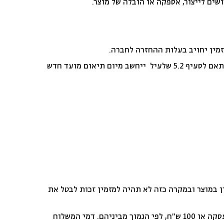
ים לייצור, אספקה או הובלה של מוצר.
מין יחויב בעלות ההחזרה לחברה.
על המזמין להודיע מיידית לחברה אם המוצר לא סופק בתקופת האספקה המפורטת באתר. במקרה כזה זמן האספקה בהתאם לסעיף 5.2 שלעיל ייחשב מיום תיאום מועד חדש
 במוצר ובמקרה כזה לא תהיה למזמין זכות לבטל את
לאחר קבלת הודעת הביטול יושב למזמין הסכום ששולם על-ידיו בגין המוצר בניכוי דמי ביטול בשיעור של 5% מסכום העסקה או 100 ש”ח, לפי הנמוך מביניהם. דמי המשלוח