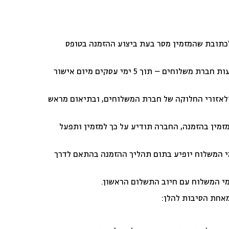
כתובת שהמזמין מסר בעת ביצוע ההזמנה בטופס
זמני האספקה של המוצרים הם: באמצעות דואר רשום (בדואר ישראל) – תוך 14 ימי עסקים מיום אישור ההזמנה; באמצעות חברת משלוחים – תוך 5 ימי עסקים מיום אישור
לאזורי החלוקה של חברת המשלוחים, ובתיאום מראש
מין בהזמנה, החברה תודיע על כך למזמין ותפעל
מי המשלוח יופיע בתום תהליך ההזמנה בהתאם לדרך
י המשלוח עם חיוב התשלום הראשון.
מאחת הסיבות להלן: