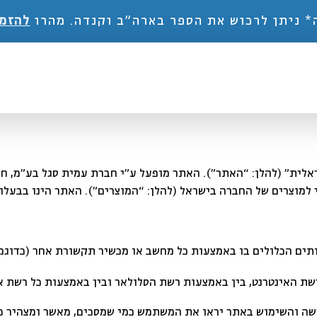
 ניתן לרכוש את הספר בארה"ב וקנדה. מהרו
להזמי
לית” (להלן: “האתר”). האתר מופעל ע”י חברת עמית סגל בע”מ, ח.
למוצרים של החברה בישראל (להלן: “המוצרים”). האתר הינו בבעל
ים הכלולים בו באמצעות כל מחשב או מכשיר תקשורת אחר (כדוגמת 
רשת האינטרנט, בין באמצעות רשת הסלולאר ובין באמצעות כל רשת 
שה והשימוש
באתר יראו את המשתמש כמי שמסכים, מאשר ומצהיר כי 