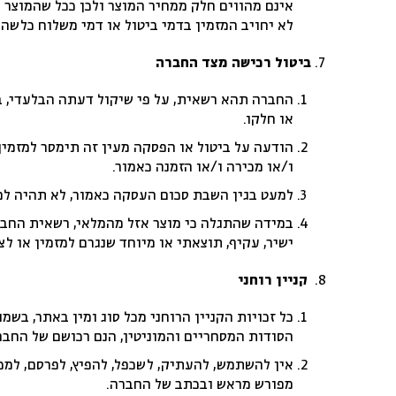
אינם מהווים חלק ממחיר המוצר ולכן ככל שהמוצר 
לא יחויב המזמין בדמי ביטול או דמי משלוח כלשהם
ביטול רכישה מצד החברה
החברה תהא רשאית, על פי שיקול דעתה הבלעדי, בשל
או חלקו.
הודעה על ביטול או הפסקה מעין זה תימסר למזמין
ו/או מכירה ו/או הזמנה כאמור.
למעט בגין השבת סכום העסקה כאמור, לא תהיה למז
במידה שהתגלה כי מוצר אזל מהמלאי, רשאית החבר
ישיר, עקיף, תוצאתי או מיוחד שנגרם למזמין או לצ
קניין רוחני
כל זכויות הקניין הרוחני מכל סוג ומין באתר, בשמ
הסודות המסחריים והמוניטין, הנם רכושם של החב
אין להשתמש, להעתיק, לשכפל, להפיץ, לפרסם, למכ
מפורש מראש ובכתב של החברה.