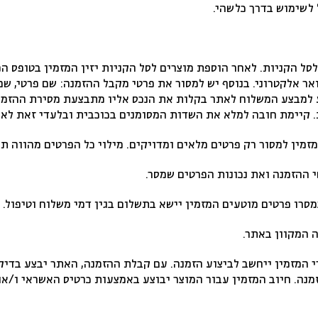
לשימוש בדרך כלשהי.
 הקניות. לאחר הוספת מוצרים לסל הקניות יזין המזמין בטופס המ
ר אלקטרוני. בנוסף יש למסור את פרטי מקבל ההזמנה: שם פרטי, שם מ
ע למבצע המשלוח לאתר בקלות את הנכס אליו מתבצעת מסירת ההזמנה
. קיימת חובה למלא את השדות המסומנים בכוכבית ובלעדי זאת ל
מין למסור רק פרטים מלאים ומדויקים. מילוי כל הפרטים מהווה ת
ההזמנה ואת נכונות הפרטים שמסר.
רו פרטים מוטעים המזמין יישא בתשלום בגין דמי משלוח וטיפול.
 המקוון באתר.
י המזמין ייחשב לביצוע הזמנה. עם קבלת ההזמנה, האתר יבצע בדי
מנה. חיוב המזמין עבור המוצר יבוצע באמצעות כרטיס האשראי ו/או