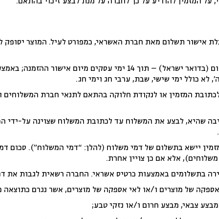
 על המזמין להודיע על כך לחברה על מנת לבצע זיכוי בהתאם.
ת אישור תשלום מאת חברת האשראי, כמפורט לעיל. המוצר יסופק ל
, לא כולל ימי שישי, שבת, ערבי חג וימי חג.
תובת המזמין או לנקודת חלוקה בהתאם לתנאי חברת המשלוחים ו
בה שהיא, לבצע את המשלוח עד לכתובת המשלוח שצוינה על-ידי המז
זמין יישא בתשלום של דמי משלוח (להלן: “דמי המשלוח”). סכום ד
שלוחים), אלא אם כן צויין אחרת.
ירה בתשלומים באמצעות כרטיס אשראי. החברה רשאית לגבות את דמ
אספקה של מוצרים ו/או לאי אספקה של מוצרים, אשר נגרם כתוצאה 
מבצע צבאי, מבצע חרום ו/או נזקי טבע;